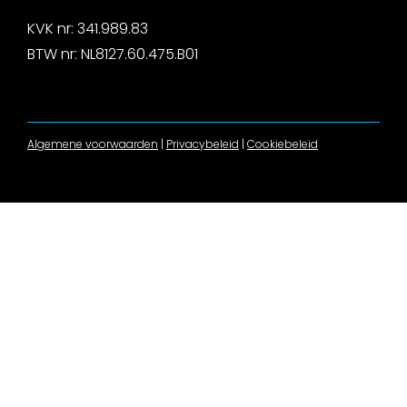
KVK nr: 341.989.83
BTW nr: NL8127.60.475.B01
Algemene voorwaarden
|
Privacybeleid
|
Cookiebeleid