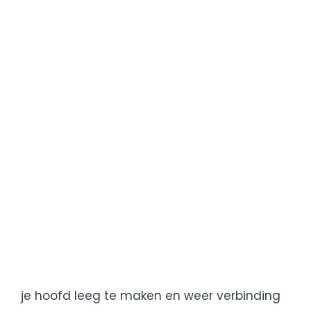
lichaamsbewegi
Regelmatig bewegen helpt niet alleen voor
een gezond lichaam, maar vooral ook voor
een gezonde geest. In een wereld waarin we
continu ‘aan’ staan, biedt
lichaamsbeweging een krachtig tegenwicht.
Het is een manier om spanning los te laten,
je hoofd leeg te maken en weer verbinding