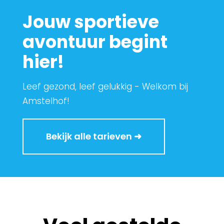
Jouw sportieve
avontuur begint
hier!
Leef gezond, leef gelukkig - Welkom bij
Amstelhof!
Bekijk alle tarieven ➜