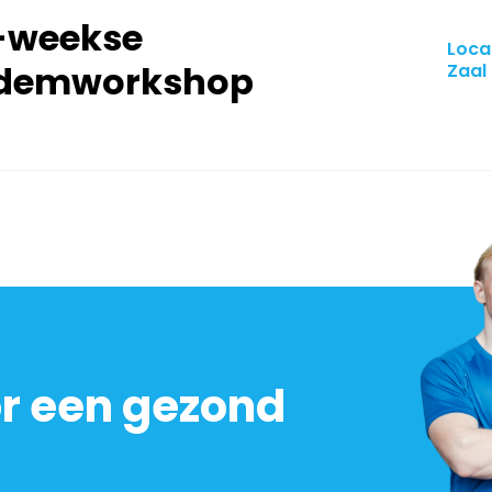
-weekse
Loca
demworkshop
Zaal
or een gezond