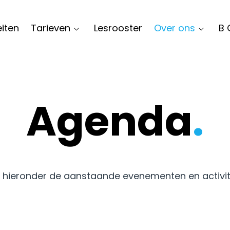
eiten
Tarieven
Lesrooster
Over ons
B 
Agenda
.
k hieronder de aanstaande evenementen en activit