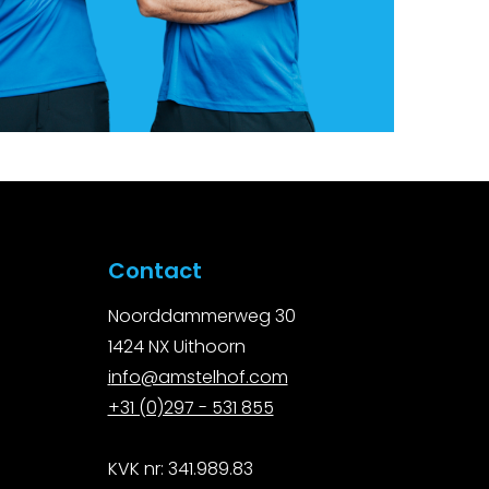
Contact
Noorddammerweg 30
1424 NX Uithoorn
i
nfo@amstelhof.com
+31 (0)297 - 531 855
KVK nr: 341.989.83