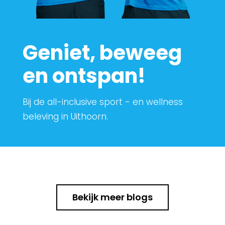
Geniet, beweeg
en ontspan!
Bij de all-inclusive sport - en wellness
beleving in Uithoorn.
Bekijk meer blogs