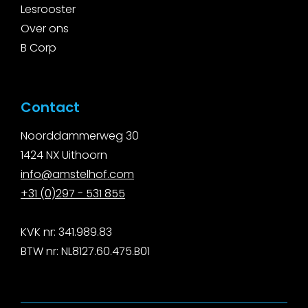
Lesrooster
Over ons
B Corp
Contact
Noorddammerweg 30
1424 NX Uithoorn
i
nfo@amstelhof.com
+31 (0)297 - 531 855
KVK nr: 341.989.83
BTW nr: NL8127.60.475.B01