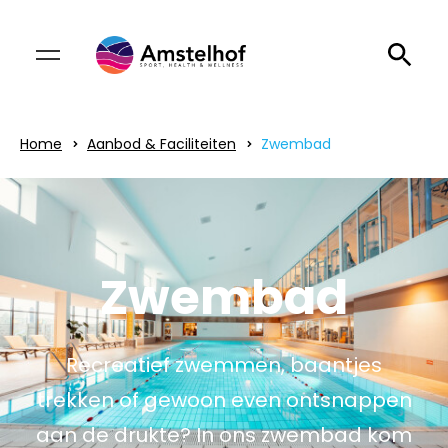
Home
Aanbod & Faciliteiten
Zwembad
Zwembad
Recreatief zwemmen, baantjes
trekken of gewoon even ontsnappen
aan de drukte? In ons zwembad kom