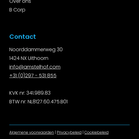
Over ons
B Corp
Contact
Noorddammerweg 30
1424 NX Uithoorn
i
nfo@amstelhof.com
+31 (0)297 - 531 855
KVK nr: 341.989.83
BTW nr: NL8127.60.475.B01
Algemene voorwaarden
|
Privacybeleid
|
Cookiebeleid