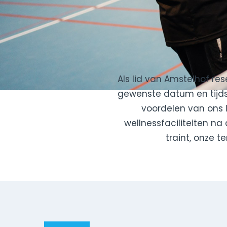
Als lid van Amstelhof re
gewenste datum en tijdst
voordelen van ons 
wellnessfaciliteiten na
traint, onze t