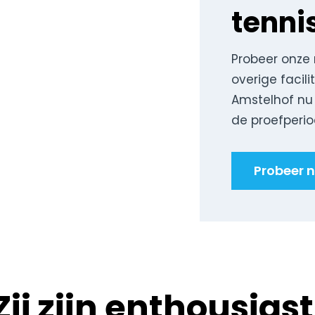
tenni
Probeer onze 
overige facilit
Amstelhof nu
de proefperi
Probeer n
Zij zijn enthousiast