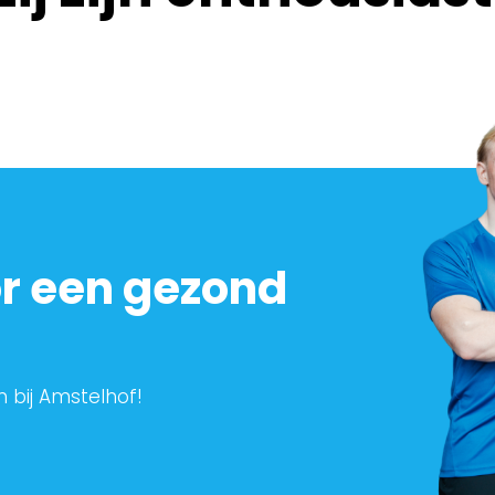
or een gezond
 bij Amstelhof!