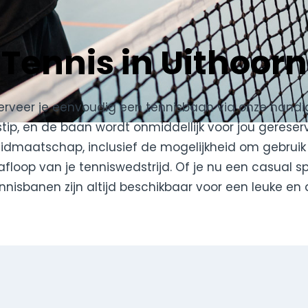
Tennis in Uithoorn
serveer je eenvoudig een tennisbaan via onze handi
ip, en de baan wordt onmiddellijk voor jou gereser
lidmaatschap, inclusief de mogelijkheid om gebrui
 afloop van je tenniswedstrijd. Of je nu een casual s
ennisbanen zijn altijd beschikbaar voor een leuke en 