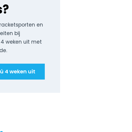
s?
racketsporten en
eiten bij
 4 weken uit met
ode.
ú 4 weken uit
.