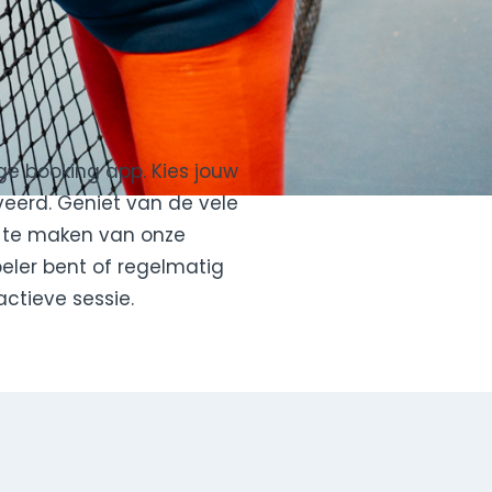
ge booking app. Kies jouw
veerd. Geniet van de vele
k te maken van onze
peler bent of regelmatig
actieve sessie.