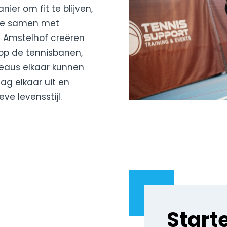
ier om fit te blijven,
e je samen met
ij Amstelhof creëren
 op de tennisbanen,
iveaus elkaar kunnen
g elkaar uit en
ve levensstijl.
Start