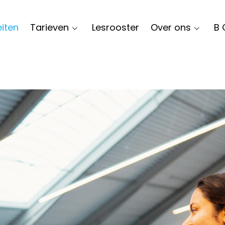
eiten
Tarieven
Lesrooster
Over ons
B 