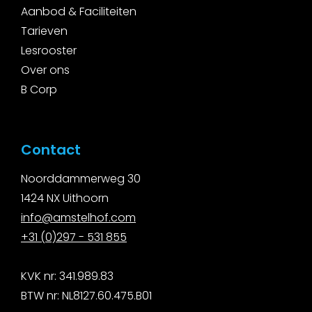
Aanbod & Faciliteiten
Tarieven
Lesrooster
Over ons
B Corp
Contact
Noorddammerweg 30
1424 NX Uithoorn
i
nfo@amstelhof.com
+31 (0)297 - 531 855
KVK nr: 341.989.83
BTW nr: NL8127.60.475.B01