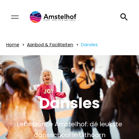
Home
Aanbod & Faciliteiten
Dansles
Dansles
Let's Dance Amstelhof: dé leukste
dansschool in Uithoorn